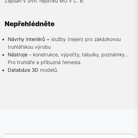
Zapsán v živn. rejstříku MU v Č. B.
Nepřehlédněte
Návrhy interiérů
+ služby (nejen) pro zakázkovou
truhlářskou výrobu
Nástroje
– konstrukce, výpočty, tabulky, poznámky…
Pro truhláře a příbuzná řemesla.
Databáze 3D
modelů.