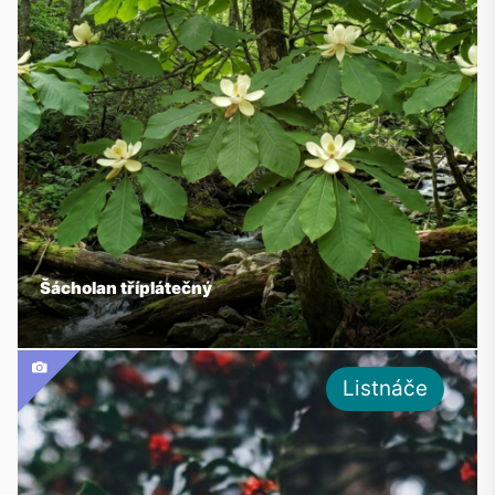
Šácholan tříplátečný
Listnáče