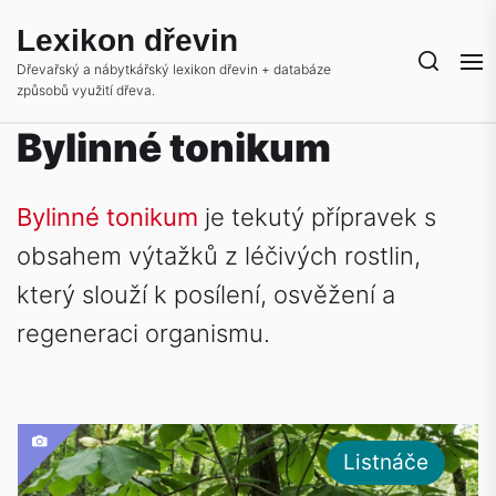
Skip
Lexikon dřevin
to
the
Dřevařský a nábytkářský lexikon dřevin + databáze
způsobů využití dřeva.
content
Bylinné tonikum
Bylinné tonikum
je tekutý přípravek s
obsahem výtažků z léčivých rostlin,
který slouží k posílení, osvěžení a
regeneraci organismu.
Listnáče