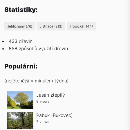
Statistiky:
Jehličnany
(76)
Listnáče
(213)
Tropické
(144)
433
dřevin
858
způsobů
využití dřevin
Populární:
(nejčtenější v minulém týdnu)
Jasan ztepilý
8 views
Pabuk (Bukovec)
7 views