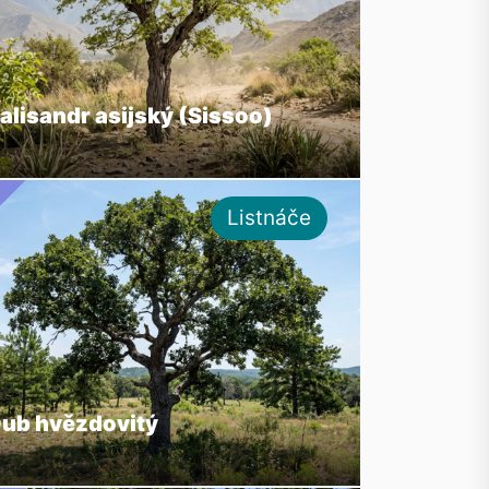
alisandr asijský (Sissoo)
Listnáče
ub hvězdovitý