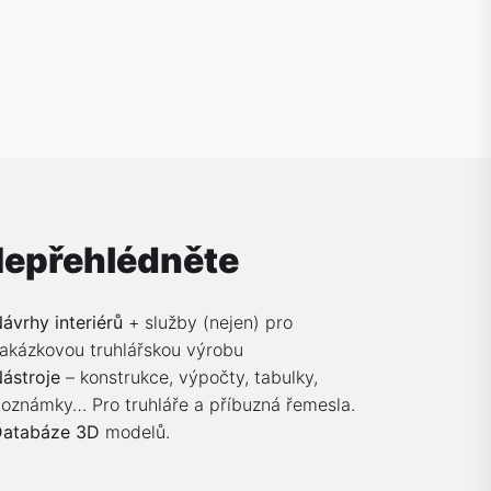
epřehlédněte
ávrhy interiérů
+ služby (nejen) pro
akázkovou truhlářskou výrobu
ástroje
– konstrukce, výpočty, tabulky,
oznámky… Pro truhláře a příbuzná řemesla.
Databáze 3D
modelů.