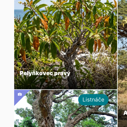
Pelyňkovec pravý
Listnáče
A