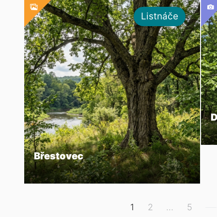
Listnáče
D
Břestovec
Stránkování
1
2
…
5