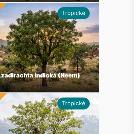
Tropické
zadirachta indická (Neem)
Tropické