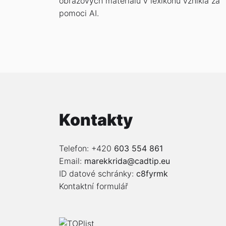
obrazových materiálů v lexikonu vznikla za
pomoci AI.
Kontakty
Telefon: +420
603 554 861
Email:
marekkrida@cadtip.eu
ID datové schránky:
c8fyrmk
Kontaktní formulář