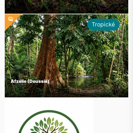
Tropické
Afzélie (Doussié)