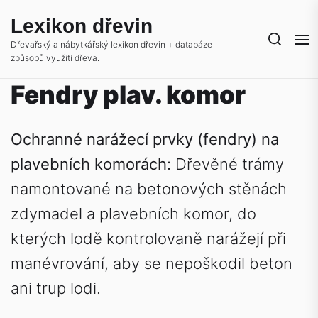
Skip
Lexikon dřevin
to
the
Dřevařský a nábytkářský lexikon dřevin + databáze
způsobů využití dřeva.
content
Fendry plav. komor
Ochranné narážecí prvky (fendry) na
plavebních komorách:
Dřevěné trámy
namontované na betonových stěnách
zdymadel a plavebních komor, do
kterých lodě kontrolovaně narážejí při
manévrování, aby se nepoškodil beton
ani trup lodi.