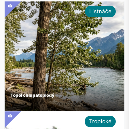
Listnáče
Topol chlupatoplodý
Tropické