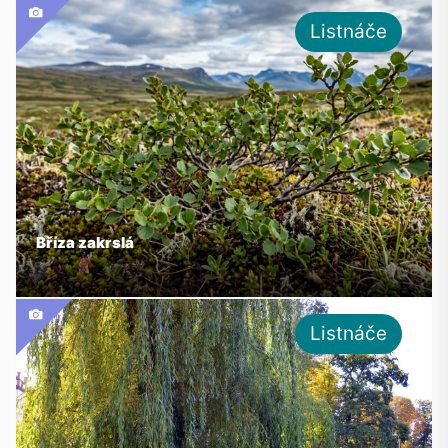
Listnáče
Bříza zakrslá
Listnáče