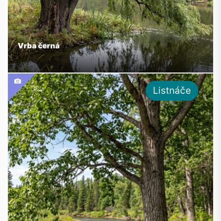
Vrba černá
Listnáče