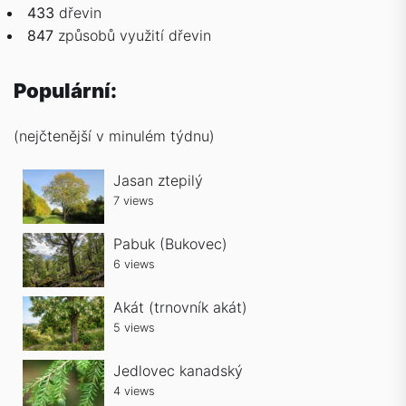
433
dřevin
847
způsobů
využití dřevin
Populární:
(nejčtenější v minulém týdnu)
Jasan ztepilý
7 views
Pabuk (Bukovec)
6 views
Akát (trnovník akát)
5 views
Jedlovec kanadský
4 views