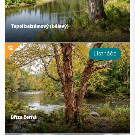
Topol balzámový (bělavý)
Listnáče
Bříza černá