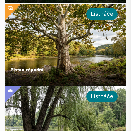
Listnáče
Platan západní
Listnáče