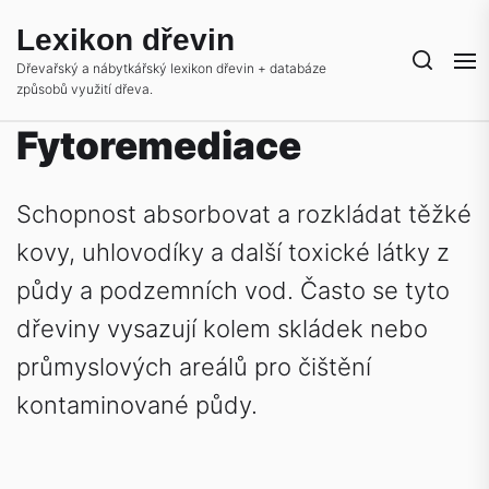
Skip
Lexikon dřevin
to
the
Dřevařský a nábytkářský lexikon dřevin + databáze
způsobů využití dřeva.
content
Fytoremediace
Schopnost absorbovat a rozkládat těžké
kovy, uhlovodíky a další toxické látky z
půdy a podzemních vod. Často se tyto
dřeviny vysazují kolem skládek nebo
průmyslových areálů pro čištění
kontaminované půdy.