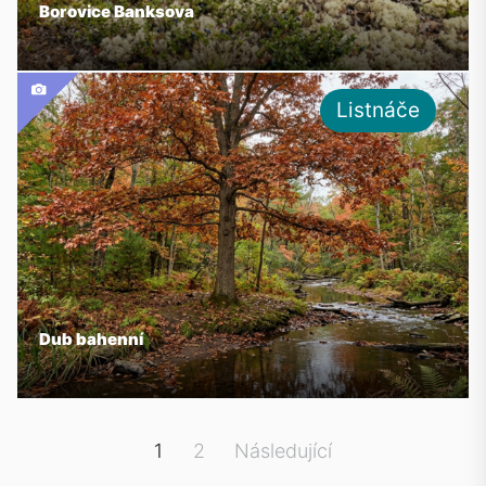
Borovice Banksova
Listnáče
Dub bahenní
Stránkování
1
2
Následující
příspěvků