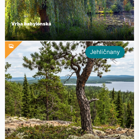
Vrba babylónská
Jehličnany