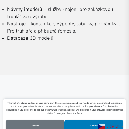
Návrhy interiérů
+ služby (nejen) pro zakázkovou
truhlářskou výrobu
Nástroje
– konstrukce, výpočty, tabulky, poznámky…
Pro truhláře a příbuzná řemesla.
Databáze 3D
modelů.
This website stores cookies on your computer. These cookies are used to provide a more personalized experience
and to track your whereabouts around our website in compliance with the European General Data Protection
Sketchfab
Facebook
LinkedIn
YouTube
Regulation. If you decide to to opt-out of any future tracking, a cookie will be setup in your browser to remember this
choice for one year. Accept or Deny
Czech
Decline
Accept
▼