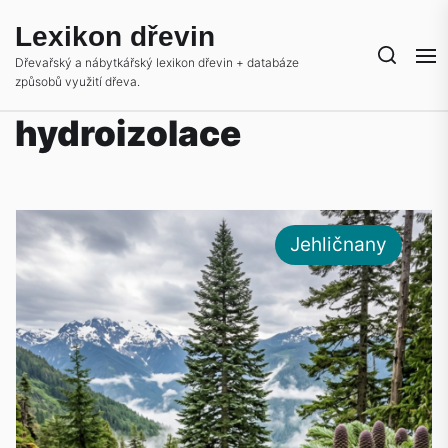
Skip
Lexikon dřevin
to
the
Dřevařský a nábytkářský lexikon dřevin + databáze
způsobů využití dřeva.
content
hydroizolace
Jehličnany