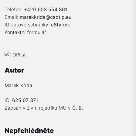
Telefon: +420
603 554 861
Email:
marekkrida@cadtip.eu
ID datové schránky:
c8fyrmk
Kontaktní formulář
Autor
Marek Křída
IČ:
625 07 371
Zapsán v živn. rejstříku MU v Č. B.
Nepřehlédněte