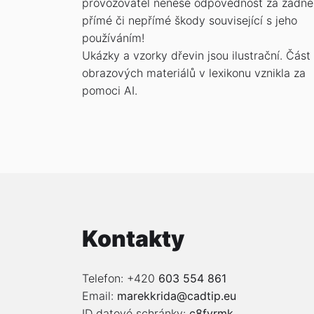
provozovatel nenese odpovědnost za žádné
přímé či nepřímé škody související s jeho
používáním!
Ukázky a vzorky dřevin jsou ilustrační. Část
obrazových materiálů v lexikonu vznikla za
pomoci AI.
Kontakty
Telefon: +420
603 554 861
Email:
marekkrida@cadtip.eu
ID datové schránky:
c8fyrmk