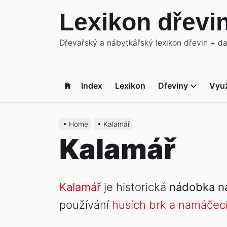
Skip
Lexikon dřevi
to
the
Dřevařský a nábytkářský lexikon dřevin + d
content
Index
Lexikon
Dřeviny
Využ
Home
Kalamář
Kalamář
Kalamář
je historická
nádobka na
používání
husích brk a namáčec