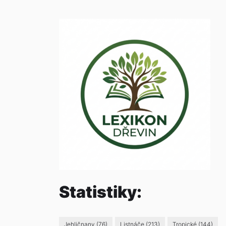
Statistiky:
Jehličnany
(76)
Listnáče
(213)
Tropické
(144)