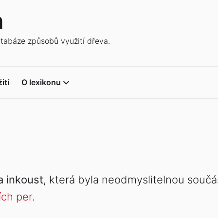
n
atabáze způsobů využití dřeva.
ití
O lexikonu
 inkoust
, která byla neodmyslitelnou součá
ích per
.