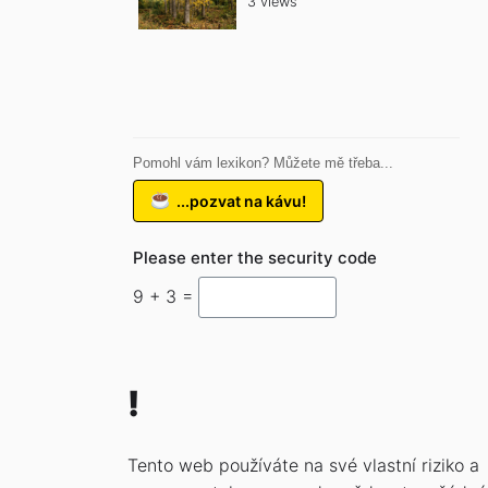
3 views
Pomohl vám lexikon? Můžete mě třeba...
...pozvat na kávu!
Please enter the security code
9 + 3 =
!
Tento web používáte na své vlastní riziko a