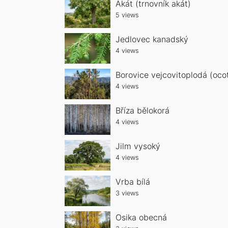
Akát (trnovník akát)
5 views
Jedlovec kanadský
4 views
Borovice vejcovitoplodá (oco
4 views
Bříza bělokorá
4 views
Jilm vysoký
4 views
Vrba bílá
3 views
Osika obecná