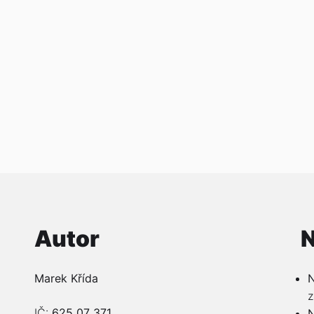
Autor
N
Marek Křída
N
z
IČ:
625 07 371
N