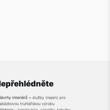
epřehlédněte
ávrhy interiérů
+ služby (nejen) pro
akázkovou truhlářskou výrobu
ástroje
– konstrukce, výpočty, tabulky,