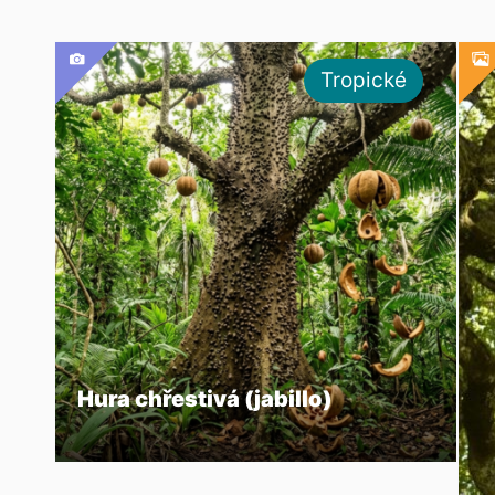
Tropické
Hura chřestivá (jabillo)