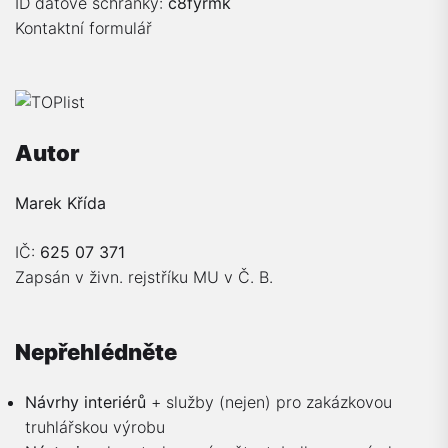
ID datové schránky:
c8fyrmk
Kontaktní formulář
Autor
Marek Křída
IČ:
625 07 371
Zapsán v živn. rejstříku MU v Č. B.
Nepřehlédněte
Návrhy interiérů
+ služby (nejen) pro zakázkovou
truhlářskou výrobu