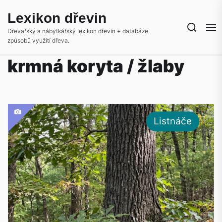
Skip
Lexikon dřevin
to
the
Dřevařský a nábytkářský lexikon dřevin + databáze
způsobů využití dřeva.
content
krmná koryta / žlaby
Listnáče