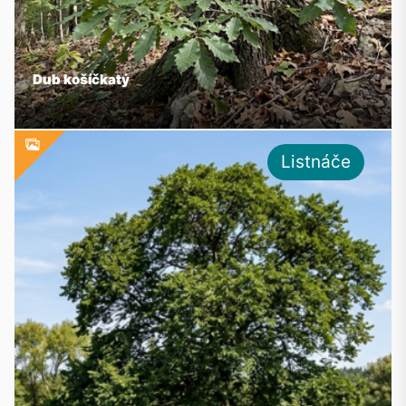
Dub košíčkatý
Listnáče