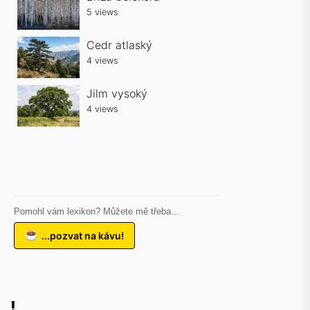
5 views
Cedr atlaský
4 views
Jilm vysoký
4 views
Pomohl vám lexikon? Můžete mě třeba...
...pozvat na kávu!
!