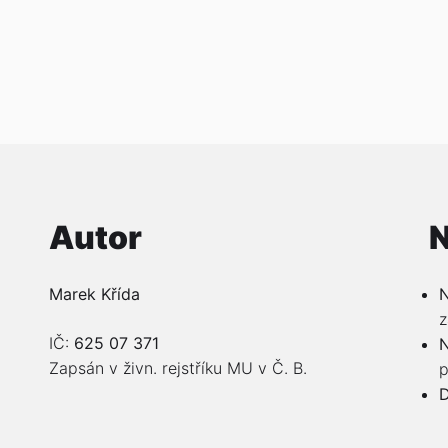
Autor
N
Marek Křída
N
z
IČ:
625 07 371
N
Zapsán v živn. rejstříku MU v Č. B.
p