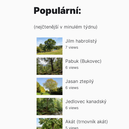
Populární:
(nejčtenější v minulém týdnu)
Jilm habrolistý
7 views
Pabuk (Bukovec)
6 views
Jasan ztepilý
6 views
Jedlovec kanadský
6 views
Akát (trnovník akát)
5 views