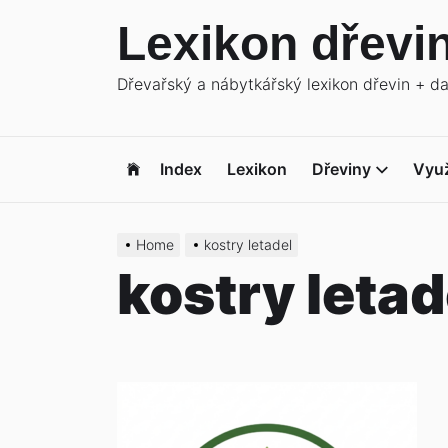
Skip
Lexikon dřevi
to
the
Dřevařský a nábytkářský lexikon dřevin + d
content
Index
Lexikon
Dřeviny
Využ
Home
kostry letadel
kostry letad