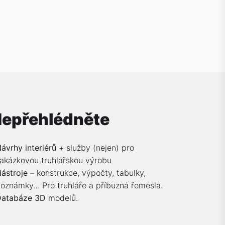
epřehlédněte
ávrhy interiérů
+ služby (nejen) pro
akázkovou truhlářskou výrobu
ástroje
– konstrukce, výpočty, tabulky,
oznámky… Pro truhláře a příbuzná řemesla.
Databáze 3D
modelů.