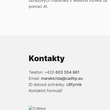
obrazových materiálů v lexikonu vznikla za
pomoci AI.
Kontakty
Telefon: +420
603 554 861
Email:
marekkrida@cadtip.eu
ID datové schránky:
c8fyrmk
Kontaktní formulář