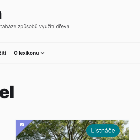
n
atabáze způsobů využití dřeva.
ití
O lexikonu
el
Listnáče