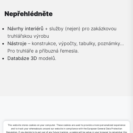
Nepřehlédněte
Návrhy interiérů
+ služby (nejen) pro zakázkovou
truhlářskou výrobu
Nástroje
– konstrukce, výpočty, tabulky, poznámky…
Pro truhláře a příbuzná řemesla.
Databáze 3D
modelů.
This website stores cookies on your computer. These cookies are used to provide a more personalized experience
and to track your whereabouts around our website in compliance with the European General Data Protection
Sketchfab
Facebook
LinkedIn
YouTube
Regulation. If you decide to to opt-out of any future tracking, a cookie will be setup in your browser to remember this