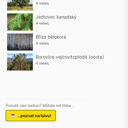
4 views
Jedlovec kanadský
4 views
Bříza bělokorá
4 views
Borovice vejcovitoplodá (ocote)
4 views
Pomohl vám lexikon? Můžete mě třeba...
...pozvat na kávu!