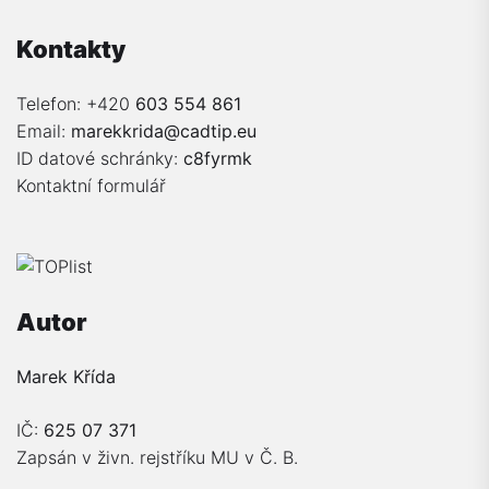
Kontakty
Telefon: +420
603 554 861
Email:
marekkrida@cadtip.eu
ID datové schránky:
c8fyrmk
Kontaktní formulář
Autor
Marek Křída
IČ:
625 07 371
Zapsán v živn. rejstříku MU v Č. B.