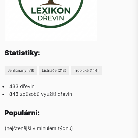
Statistiky:
Jehličnany
(76)
Listnáče
(213)
Tropické
(144)
433
dřevin
848
způsobů
využití dřevin
Populární:
(nejčtenější v minulém týdnu)