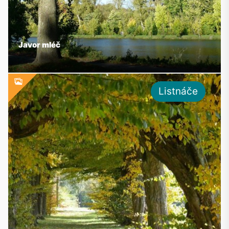
Javor mléč
Listnáče