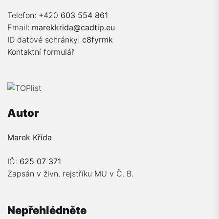
Telefon: +420
603 554 861
Email:
marekkrida@cadtip.eu
ID datové schránky:
c8fyrmk
Kontaktní formulář
Autor
Marek Křída
IČ:
625 07 371
Zapsán v živn. rejstříku MU v Č. B.
Nepřehlédněte