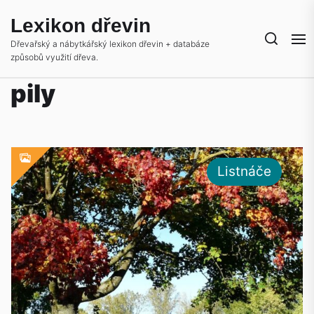
Skip
Lexikon dřevin
to
the
Dřevařský a nábytkářský lexikon dřevin + databáze
způsobů využití dřeva.
content
pily
Listnáče