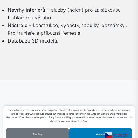
Návrhy interiérů
+ služby (nejen) pro zakázkovou
truhlářskou výrobu
Nástroje
– konstrukce, výpočty, tabulky, poznámky…
Pro truhláře a příbuzná řemesla.
Databáze 3D
modelů.
This website stores cookies on your computer. These cookies are used to provide a more personalized experience
and to track your whereabouts around our website in compliance with the European General Data Protection
Sketchfab
Facebook
LinkedIn
YouTube
Regulation. If you decide to to opt-out of any future tracking, a cookie will be setup in your browser to remember this
choice for one year. Accept or Deny
Czech
Decline
Accept
▼