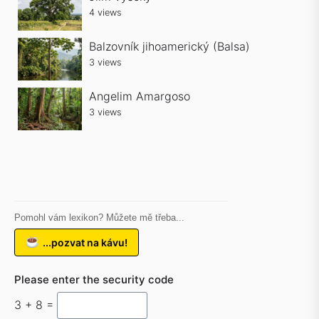
4 views
Balzovník jihoamerický (Balsa)
3 views
Angelim Amargoso
3 views
Pomohl vám lexikon? Můžete mě třeba...
...pozvat na kávu!
Please enter the security code
3 + 8 =