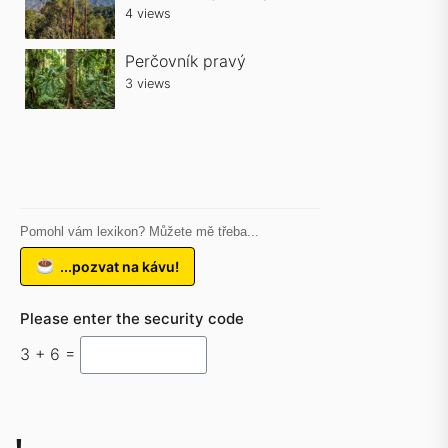
4 views
Perčovník pravý
3 views
Pomohl vám lexikon? Můžete mě třeba...
...pozvat na kávu!
Please enter the security code
3 + 6 =
!