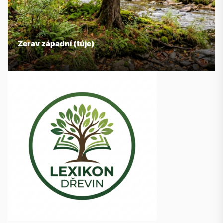
Zerav západní (túje)