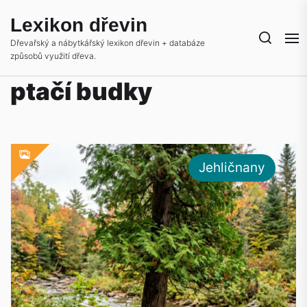
Skip
Lexikon dřevin
to
the
Dřevařský a nábytkářský lexikon dřevin + databáze
způsobů využití dřeva.
content
ptačí budky
Jehličnany