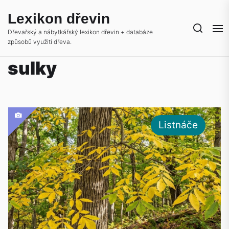
Skip
Lexikon dřevin
to
the
Dřevařský a nábytkářský lexikon dřevin + databáze
způsobů využití dřeva.
content
sulky
Listnáče