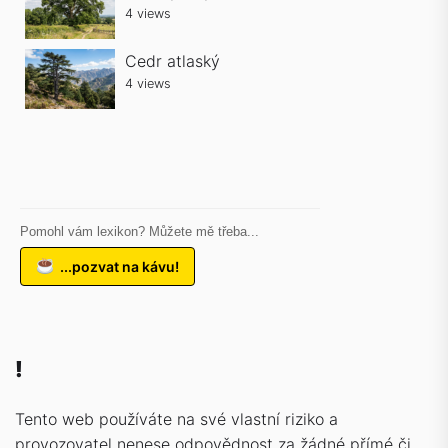
4 views
Cedr atlaský
4 views
Pomohl vám lexikon? Můžete mě třeba...
...pozvat na kávu!
!
Tento web používáte na své vlastní riziko a
provozovatel nenese odpovědnost za žádné přímé či