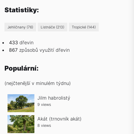
Statistiky:
Jehličnany
(76)
Listnáče
(213)
Tropické
(144)
433
dřevin
867
způsobů
využití dřevin
Populární:
(nejčtenější v minulém týdnu)
Jilm habrolistý
9 views
Akát (trnovník akát)
8 views