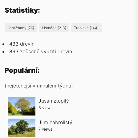
Statistiky:
Jehličnany
(76)
Listnáče
(213)
Tropické
(144)
433
dřevin
863
způsobů
využití dřevin
Populární:
(nejčtenější v minulém týdnu)
Jasan ztepilý
8 views
Jilm habrolistý
7 views