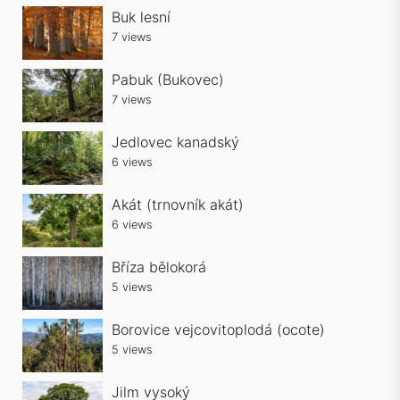
Buk lesní
7 views
Pabuk (Bukovec)
7 views
Jedlovec kanadský
6 views
Akát (trnovník akát)
6 views
Bříza bělokorá
5 views
Borovice vejcovitoplodá (ocote)
5 views
Jilm vysoký