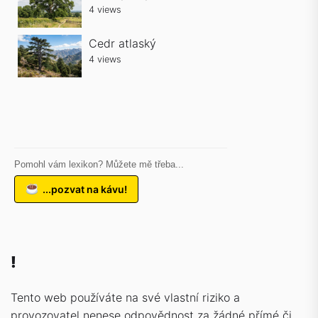
4 views
Cedr atlaský
4 views
Pomohl vám lexikon? Můžete mě třeba...
...pozvat na kávu!
!
Tento web používáte na své vlastní riziko a
provozovatel nenese odpovědnost za žádné přímé či