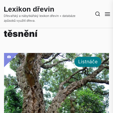
Skip
Lexikon dřevin
to
the
Dřevařský a nábytkářský lexikon dřevin + databáze
způsobů využití dřeva.
content
těsnění
Listnáče