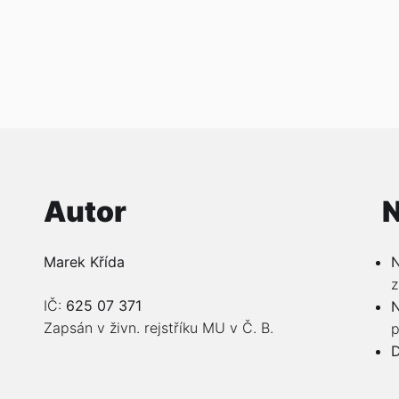
Autor
N
Marek Křída
N
z
IČ:
625 07 371
N
Zapsán v živn. rejstříku MU v Č. B.
p