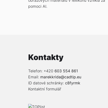
obrazových materiálů v lexikonu vznikla za
pomoci AI.
Kontakty
Telefon: +420
603 554 861
Email:
marekkrida@cadtip.eu
ID datové schránky:
c8fyrmk
Kontaktní formulář