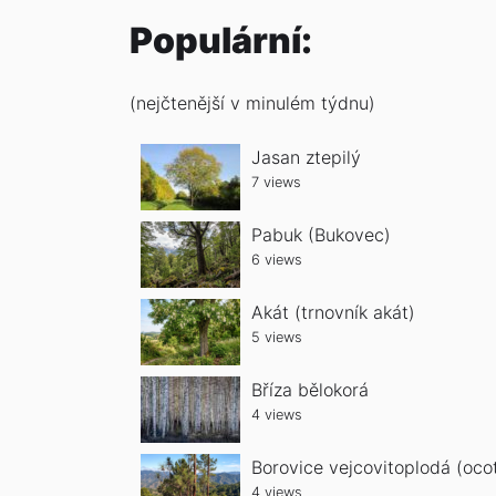
Populární:
(nejčtenější v minulém týdnu)
Jasan ztepilý
7 views
Pabuk (Bukovec)
6 views
Akát (trnovník akát)
5 views
Bříza bělokorá
4 views
Borovice vejcovitoplodá (oco
4 views