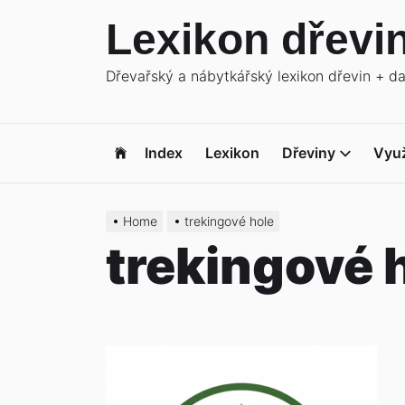
Skip
Lexikon dřevi
to
the
Dřevařský a nábytkářský lexikon dřevin + d
content
Index
Lexikon
Dřeviny
Využ
Home
trekingové hole
trekingové 