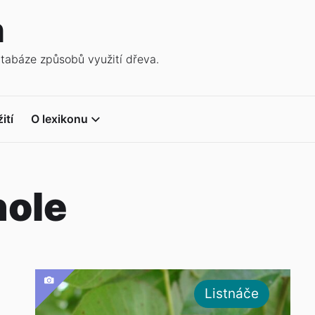
n
atabáze způsobů využití dřeva.
ití
O lexikonu
hole
Listnáče