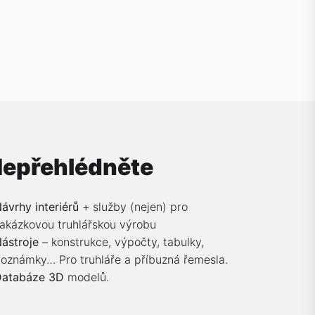
epřehlédněte
ávrhy interiérů
+ služby (nejen) pro
akázkovou truhlářskou výrobu
ástroje
– konstrukce, výpočty, tabulky,
oznámky… Pro truhláře a příbuzná řemesla.
Databáze 3D
modelů.