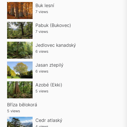
Buk lesní
7 views
Pabuk (Bukovec)
7 views
Jedlovec kanadský
6 views
Jasan ztepilý
6 views
Azobé (Ekki)
5 views
Bříza bělokorá
5 views
Cedr atlaský
4 views