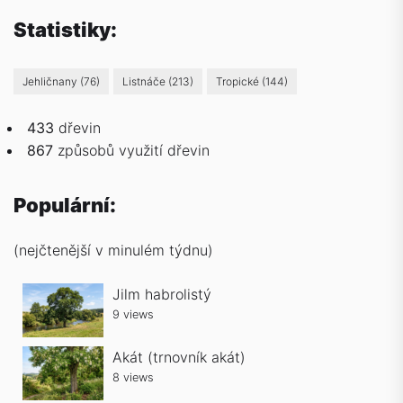
Statistiky:
Jehličnany
(76)
Listnáče
(213)
Tropické
(144)
433
dřevin
867
způsobů
využití dřevin
Populární:
(nejčtenější v minulém týdnu)
Jilm habrolistý
9 views
Akát (trnovník akát)
8 views