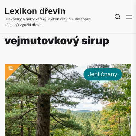
Skip
Lexikon dřevin
to
the
Dřevařský a nábytkářský lexikon dřevin + databáze
způsobů využití dřeva.
content
vejmutovkový sirup
Jehličnany