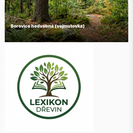
Borovice hedvábná (vejmutovka)