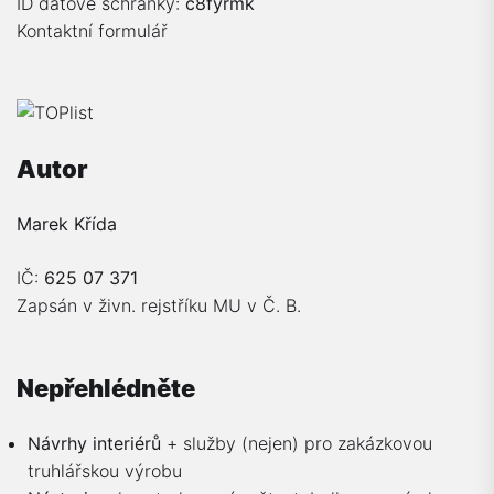
ID datové schránky:
c8fyrmk
Kontaktní formulář
Autor
Marek Křída
IČ:
625 07 371
Zapsán v živn. rejstříku MU v Č. B.
Nepřehlédněte
Návrhy interiérů
+ služby (nejen) pro zakázkovou
truhlářskou výrobu