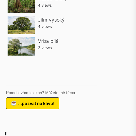
4 views
Jilm vysoký
4 views
Vrba bílá
3 views
Pomohl vám lexikon? Můžete mě třeba...
...pozvat na kávu!
!