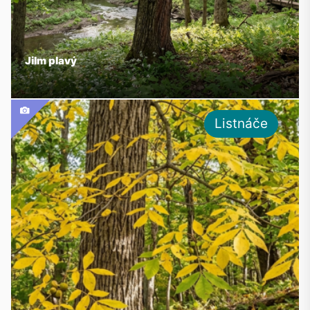
Jilm plavý
Listnáče