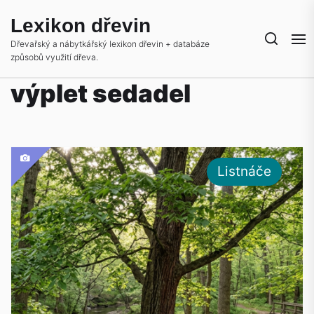
Skip
Lexikon dřevin
to
the
Dřevařský a nábytkářský lexikon dřevin + databáze
způsobů využití dřeva.
content
výplet sedadel
Listnáče