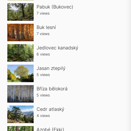
Pabuk (Bukovec)
7 views
Buk lesní
7 views
Jedlovec kanadský
6 views
Jasan ztepilý
5 views
Bříza bělokorá
5 views
Cedr atlaský
4 views
Azobé (Ekki)