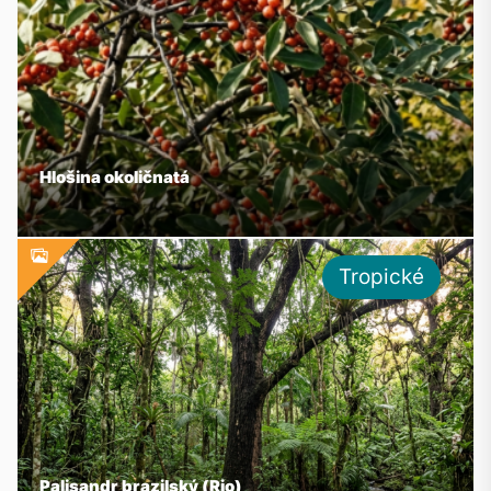
Hlošina okoličnatá
Tropické
Palisandr brazilský (Rio)