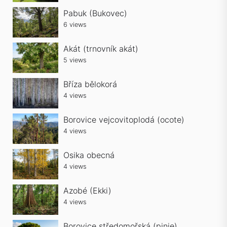
Pabuk (Bukovec)
6 views
Akát (trnovník akát)
5 views
Bříza bělokorá
4 views
Borovice vejcovitoplodá (ocote)
4 views
Osika obecná
4 views
Azobé (Ekki)
4 views
Borovice středomořská (pinie)