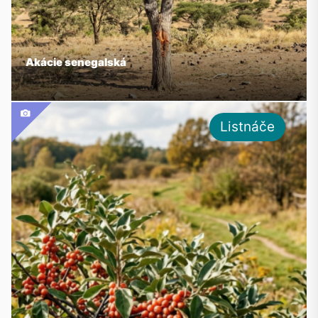
Akácie senegalská
Listnáče