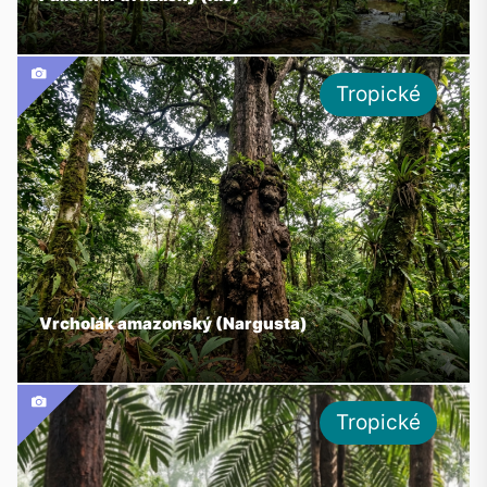
Tropické
Vrcholák amazonský (Nargusta)
Tropické