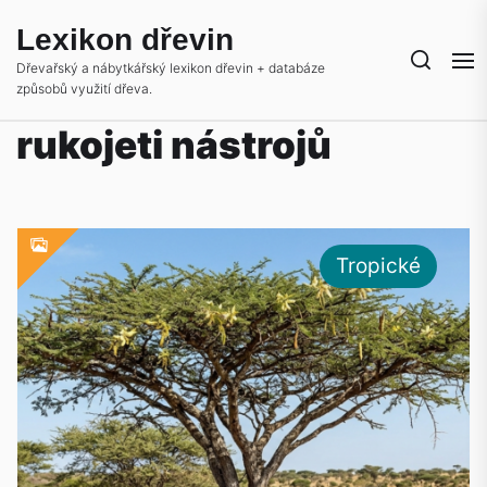
Skip
Lexikon dřevin
to
the
Dřevařský a nábytkářský lexikon dřevin + databáze
způsobů využití dřeva.
content
rukojeti nástrojů
Tropické