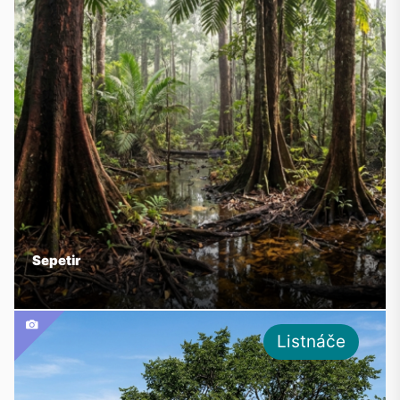
Sepetir
Listnáče