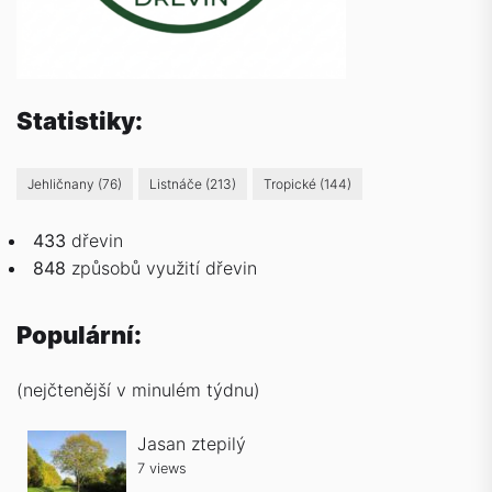
Statistiky:
Jehličnany
(76)
Listnáče
(213)
Tropické
(144)
433
dřevin
848
způsobů
využití dřevin
Populární:
(nejčtenější v minulém týdnu)
Jasan ztepilý
7 views