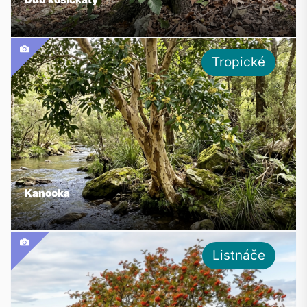
Tropické
Kanooka
Listnáče