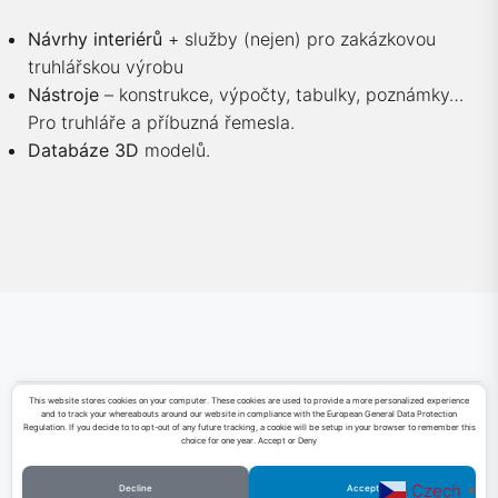
Návrhy interiérů
+ služby (nejen) pro zakázkovou
truhlářskou výrobu
Nástroje
– konstrukce, výpočty, tabulky, poznámky…
Pro truhláře a příbuzná řemesla.
Databáze 3D
modelů.
This website stores cookies on your computer. These cookies are used to provide a more personalized experience
and to track your whereabouts around our website in compliance with the European General Data Protection
Sketchfab
Facebook
LinkedIn
YouTube
Regulation. If you decide to to opt-out of any future tracking, a cookie will be setup in your browser to remember this
choice for one year. Accept or Deny
Czech
Decline
Accept
▼