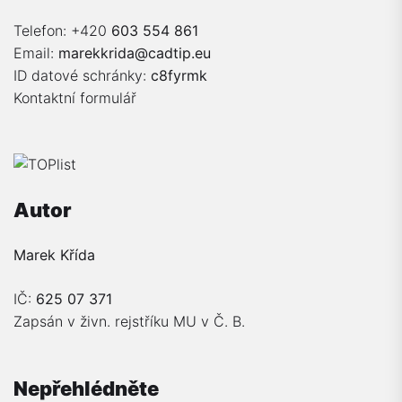
Telefon: +420
603 554 861
Email:
marekkrida@cadtip.eu
ID datové schránky:
c8fyrmk
Kontaktní formulář
Autor
Marek Křída
IČ:
625 07 371
Zapsán v živn. rejstříku MU v Č. B.
Nepřehlédněte