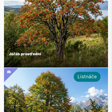
Jeřáb prostřední
Listnáče