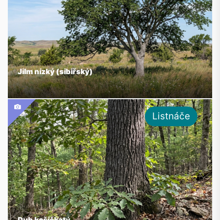
Jilm nízký (sibiřský)
Listnáče
Dub košíčkatý