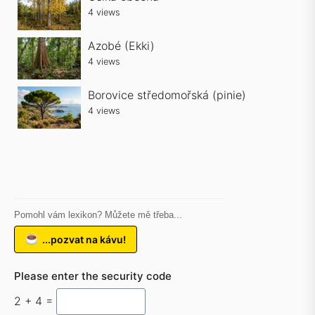
4 views
Azobé (Ekki)
4 views
Borovice středomořská (pinie)
4 views
Pomohl vám lexikon? Můžete mě třeba...
...pozvat na kávu!
Please enter the security code
2 + 4 =