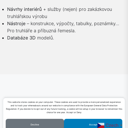
Návrhy interiérů
+ služby (nejen) pro zakázkovou
truhlářskou výrobu
Nástroje
– konstrukce, výpočty, tabulky, poznámky…
Pro truhláře a příbuzná řemesla.
Databáze 3D
modelů.
This website stores cookies on your computer. These cookies are used to provide a more personalized experience
and to track your whereabouts around our website in compliance with the European General Data Protection
Sketchfab
Facebook
LinkedIn
YouTube
Regulation. If you decide to to opt-out of any future tracking, a cookie will be setup in your browser to remember this
choice for one year. Accept or Deny
Czech
Decline
Accept
▼