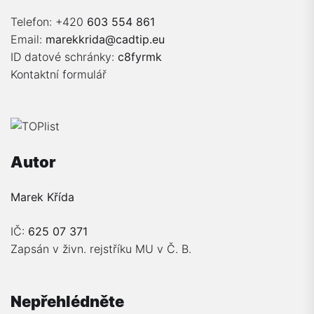
Telefon: +420
603 554 861
Email:
marekkrida@cadtip.eu
ID datové schránky:
c8fyrmk
Kontaktní formulář
Autor
Marek Křída
IČ:
625 07 371
Zapsán v živn. rejstříku MU v Č. B.
Nepřehlédněte