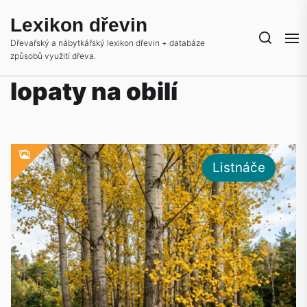
Skip
Lexikon dřevin
to
the
Dřevařský a nábytkářský lexikon dřevin + databáze
způsobů využití dřeva.
content
lopaty na obilí
Listnáče