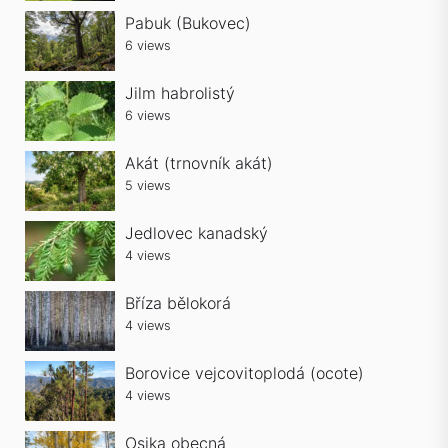
Pabuk (Bukovec)
6 views
Jilm habrolistý
6 views
Akát (trnovník akát)
5 views
Jedlovec kanadský
4 views
Bříza bělokorá
4 views
Borovice vejcovitoplodá (ocote)
4 views
Osika obecná