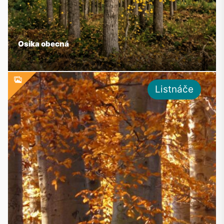
Osika obecná
Listnáče